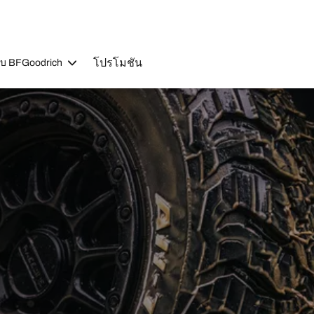
โปรโมชัน
วกับ BFGoodrich