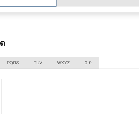
มด
PQRS
TUV
WXYZ
0-9