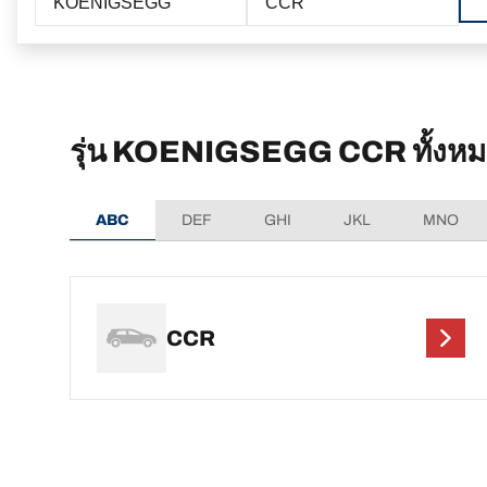
KOENIGSEGG
CCR
รุ่น KOENIGSEGG CCR ทั้งห
ABC
DEF
GHI
JKL
MNO
CCR