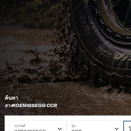
ค้นหา
ยางKOENIGSEGG CCR
แบรนด์
รุ่น