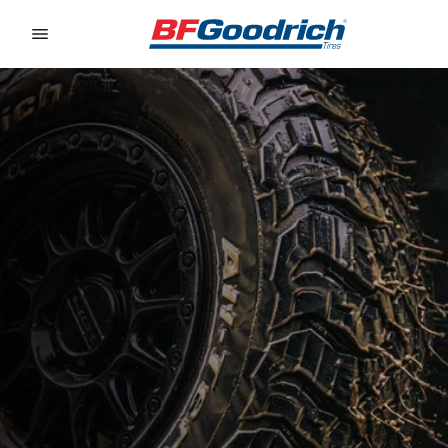
Go to page content
Go to page navigation