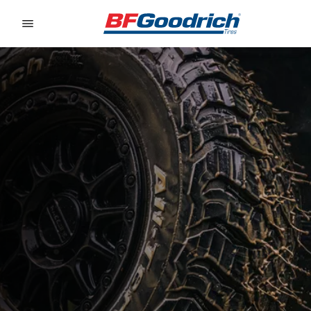
Go to page content
Go to page navigation