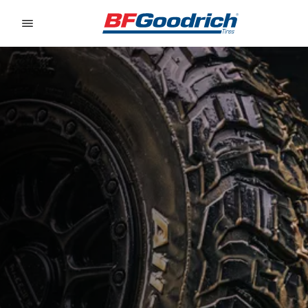
Go to page content
Go to page navigation