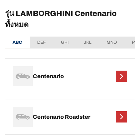
รุ่น LAMBORGHINI Centenario
ทั้งหมด
ABC
DEF
GHI
JKL
MNO
PQ
Centenario
Centenario Roadster