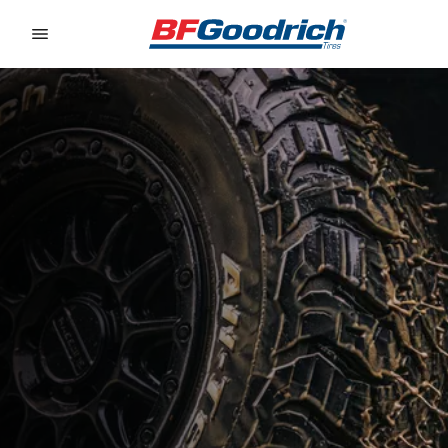
Go to page content
Go to page navigation