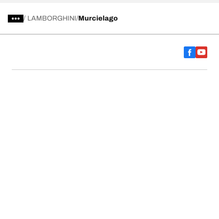
/
LAMBORGHINI
Murcielago
การเลือกยางให้เหมาะสม
ดูยางทุกรุ่น
เกี่ยวกับ BFGoodrich
ช่วยเหลือและสนับสนุน