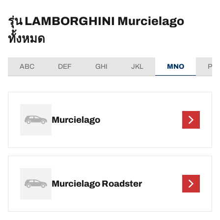
รุ่น LAMBORGHINI Murcielago
ทั้งหมด
ABC
DEF
GHI
JKL
MNO
PQ
Murcielago
Murcielago Roadster