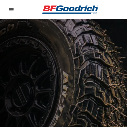
Go to page content
Go to page navigation