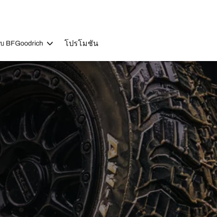
โปรโมชัน
วกับ BFGoodrich