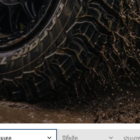
โมเดล
ปีที่ผลิต
ประเภ