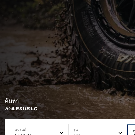
ค้นหา
ยางLEXUS LC
แบรนด์
รุ่น