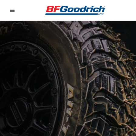
Go to page content
Go to page navigation