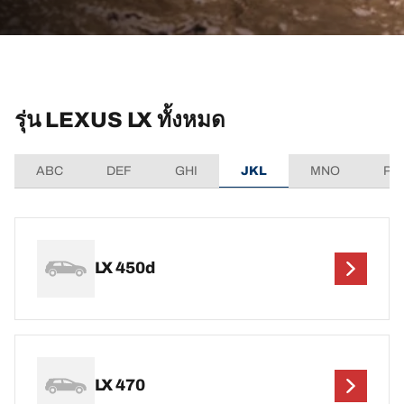
รุ่น LEXUS LX ทั้งหมด
ABC
DEF
GHI
JKL
MNO
PQ
LX 450d
LX 470