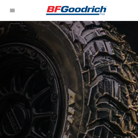
Go to page content
Go to page navigation