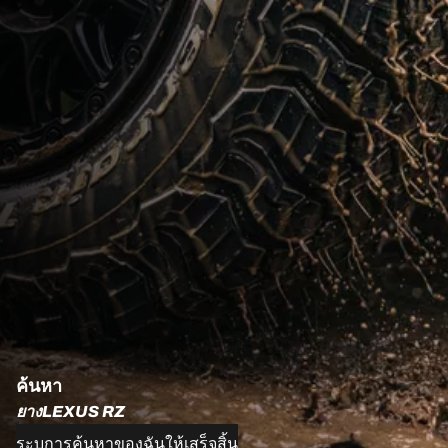
ค้นหา
ยางLEXUS RZ
ระบุการค้นหาของฉันให้เสร็จสิ้น