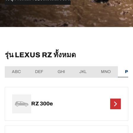
รุ่น LEXUS RZ ทั้งหมด
ABC
DEF
GHI
JKL
MNO
PQ
RZ 300e