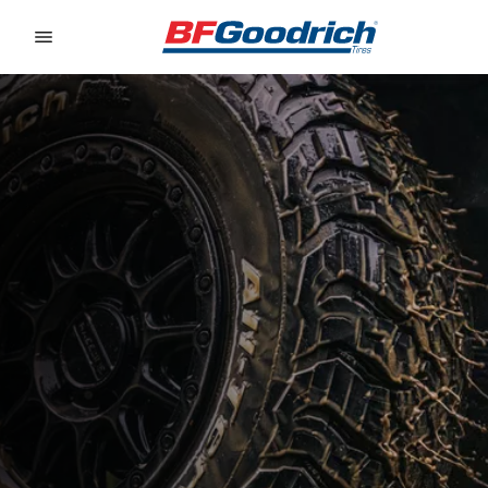
Go to page content
Go to page navigation