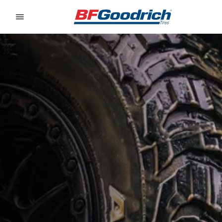
Go to page content
Go to page navigation