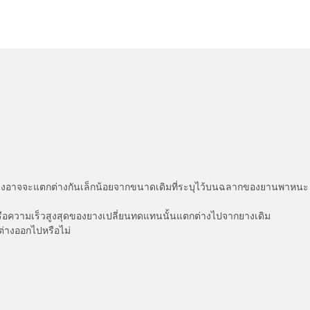
่แสดงอาจจะแตกต่างกันเล็กน้อยจากขนาดเดิมที่ระบุไว้บนฉลากของยานพา
รือความเร็วสูงสุดของยางเปลี่ยนทดแทนนั้นแตกต่างไปจากยางเดิม
ต่างออกไปหรือไม่