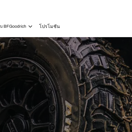
โปรโมชัน
วกับ BFGoodrich