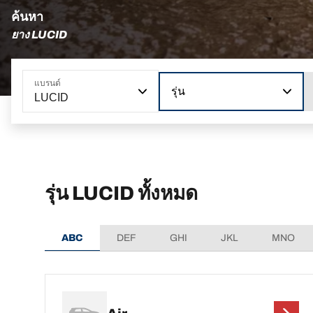
ค้นหา
ยาง LUCID
แบรนด์
รุ่น
LUCID
รุ่น LUCID ทั้งหมด
ABC
DEF
GHI
JKL
MNO