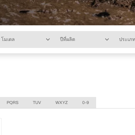
โมเดล
ปีที่ผลิต
ประเภ
PQRS
TUV
WXYZ
0-9