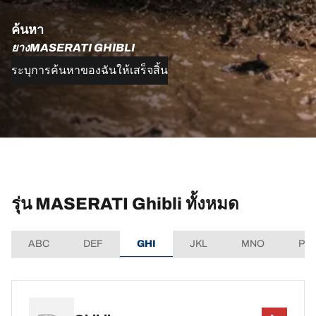
ค้นหา
ยางMASERATI GHIBLI
ระบุการค้นหาของฉันให้เสร็จสิ้น
รุ่น MASERATI Ghibli ทั้งหมด
ABC
DEF
GHI
JKL
MNO
PQ