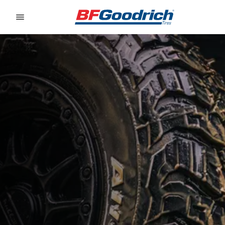
Go to page content
Go to page navigation