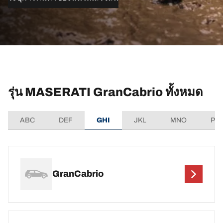
รุ่น MASERATI GranCabrio ทั้งหมด
ABC
DEF
GHI
JKL
MNO
PQ
GranCabrio