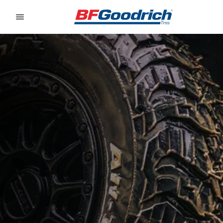
Go to page content
Go to page navigation