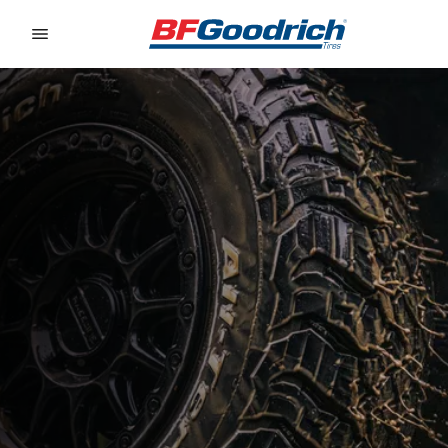
Go to page content
Go to page navigation