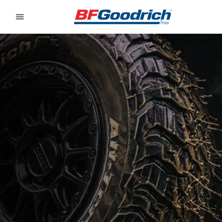
Go to page content
Go to page navigation