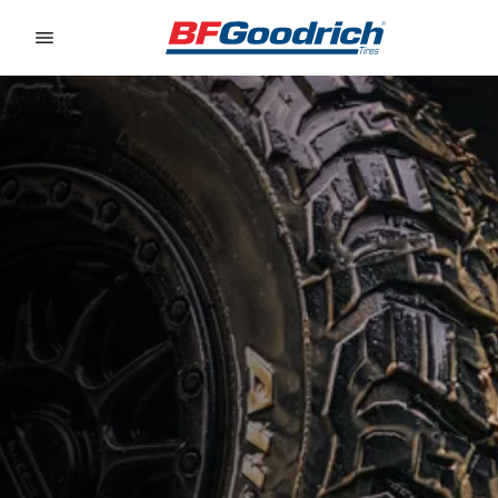
Go to page content
Go to page navigation