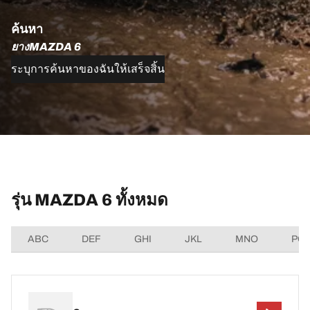
ค้นหา
ยางMAZDA 6
ระบุการค้นหาของฉันให้เสร็จสิ้น
รุ่น MAZDA 6 ทั้งหมด
ABC
DEF
GHI
JKL
MNO
PQ