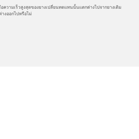
รือความเร็วสูงสุดของยางเปลี่ยนทดแทนนั้นแตกต่างไปจากยางเดิม
ต่างออกไปหรือไม่
เกี่ยวกับ BFGoodrich
l-Terrain T/A KO3
150 ปีแห่งประวัติศาสตร์
ค่าการกำหนดของคุณ
l-Terrain T/A KO2
Dakar 2025
ud-Terrain T/A KM3
เคล็ดลับและคำแนะนำจาก BFGoo