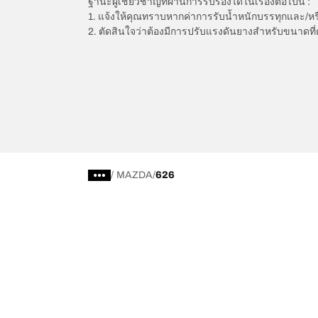
ฐานะผู้เชี่ยวชาญที่ผ่านการรับรองได้ในเรื่องต่อไปนี้ :
1. แจ้งให้คุณทราบหากค่าการรับน้ำหนักบรรทุกและ/ห
2. ตัดสินใจว่าต้องมีการปรับแรงดันยางสำหรับขนาดที่
/
MAZDA
626
การเลือกยางให้เหมาะสม
ดูยางทุกรุ่น
เลือกดูยางทั้งหมด
BFGoodrich Al
เลือกดูตามประเภท หรือรุ่นของยาง
BFGoodrich Al
รถยนต์ และรถ SUV สำหรับการใช้งานประจำวัน
BFGoodrich M