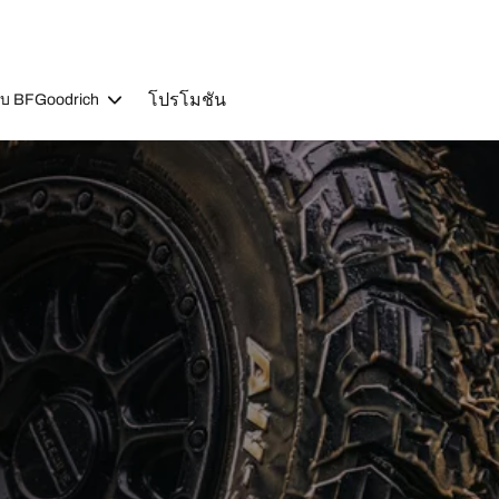
โปรโมชัน
วกับ BFGoodrich