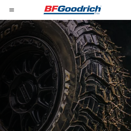
Go to page content
Go to page navigation