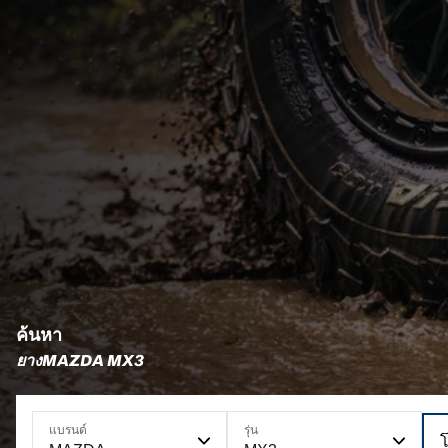
ค้นหา
ยางMAZDA MX3
แบรนด์
รุ่น