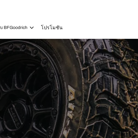
โปรโมชัน
วกับ BFGoodrich