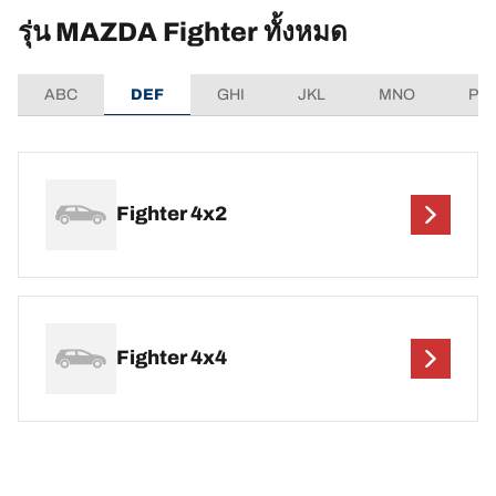
รุ่น MAZDA Fighter ทั้งหมด
ABC
DEF
GHI
JKL
MNO
PQ
Fighter 4x2
Fighter 4x4