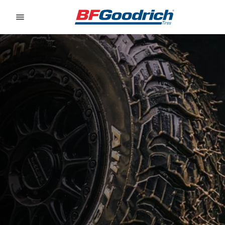
Go to page content
Go to page navigation