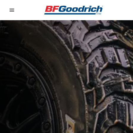
Go to page content
Go to page navigation