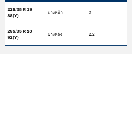
225/35 R 19
ยางหน้า
2
88(Y)
285/35 R 20
ยางหลัง
2.2
92(Y)
ข้อกฎหมาย
ค่าการรับน้ำหนักบรรทุกและ/หรือความเร็วสูงสุดที่แสดงอาจจะแตก
ต่างกันเล็กน้อยจากขนาดเดิมที่ระบุไว้บนฉลากของยานพาหนะ
ตัวแทนจำหน่ายยางของคุณสามารถให้คำปรึกษาในฐานะผู้เชี่ยวชาญ
ที่ผ่านการรับรองได้ในเรื่องต่อไปนี้ :
1. แจ้งให้คุณทราบหากค่าการรับน้ำหนักบรรทุกและ/หรือความเร็ว