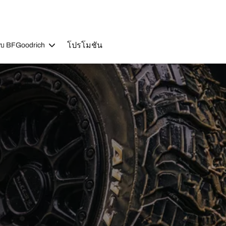
โปรโมชัน
วกับ BFGoodrich