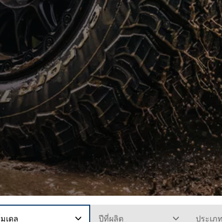
โมเดล
ปีที่ผลิต
ประเภ