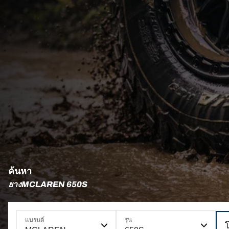
ค้นหา
ยางMCLAREN 650S
แบรนด์
รุ่น