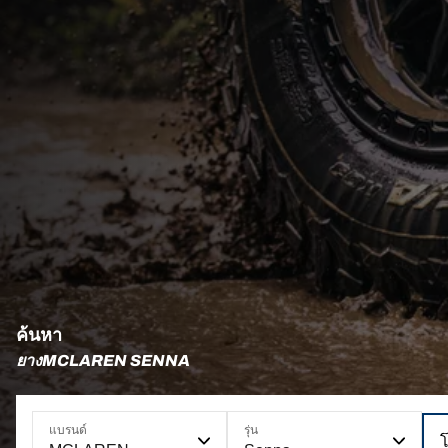
ค้นหา
ยางMCLAREN SENNA
แบรนด์
รุ่น