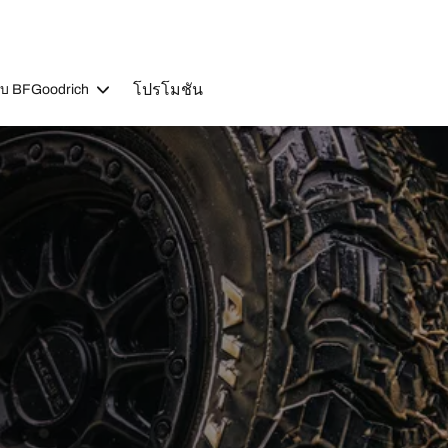
โปรโมชัน
วกับ BFGoodrich