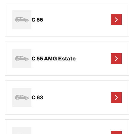
C 55
C 55 AMG Estate
C 63