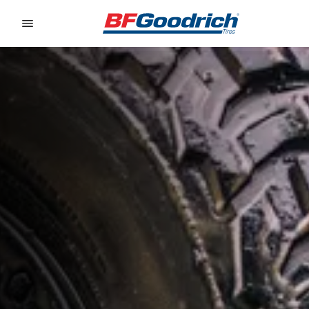
Go to page content
Go to page navigation