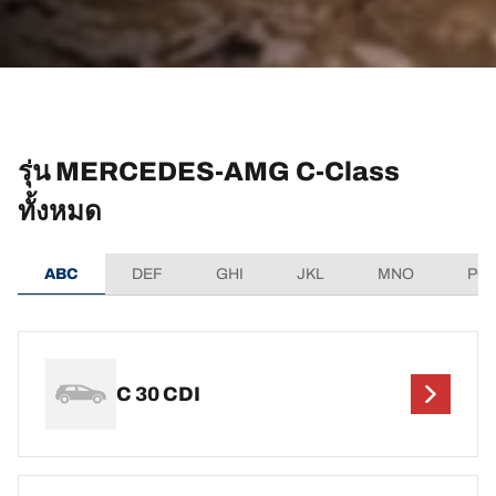
รุ่น MERCEDES-AMG C-Class
ทั้งหมด
ABC
DEF
GHI
JKL
MNO
PQ
C 30 CDI