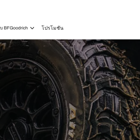
โปรโมชัน
วกับ BFGoodrich