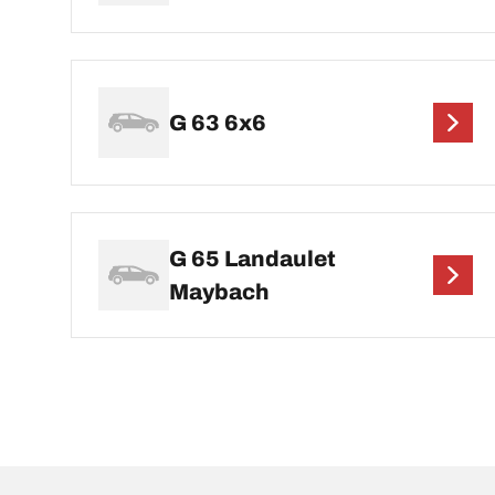
G 63 6x6
G 65 Landaulet
Maybach