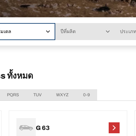
โมเดล
ปีที่ผลิต
ประเภ
 ทั้งหมด
PQRS
TUV
WXYZ
0-9
G 63