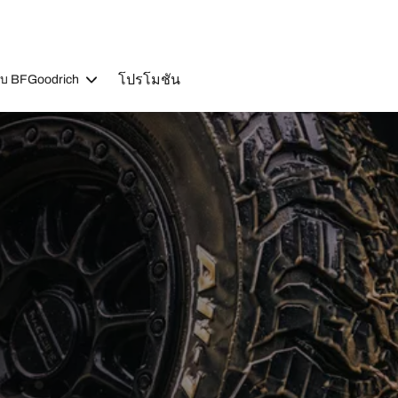
โปรโมชัน
วกับ BFGoodrich