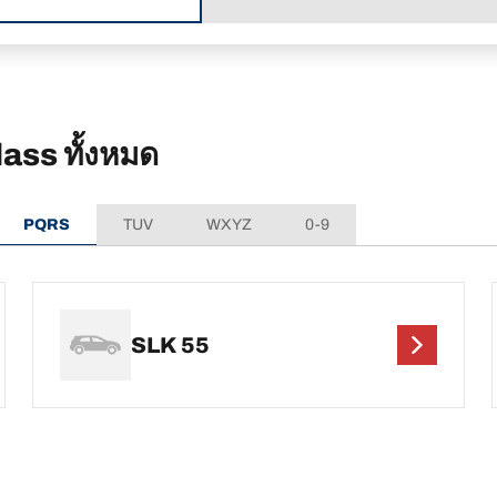
ss ทั้งหมด
PQRS
TUV
WXYZ
0-9
SLK 55