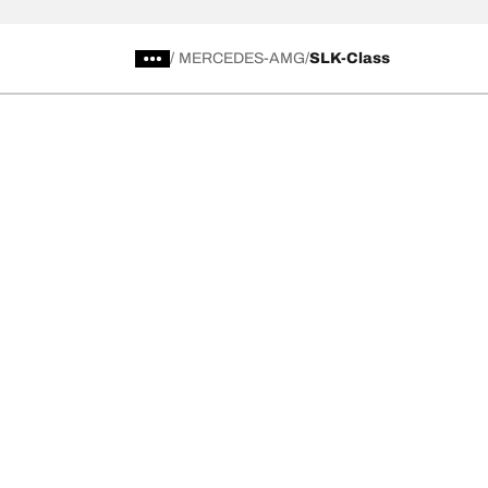
/
MERCEDES-AMG
SLK-Class
การเลือกยางให้เหมาะสม
ดูยางทุกรุ่น
เลือกดูยางทั้งหมด
BFGoodrich Al
เลือกดูตามประเภท หรือรุ่นของยาง
BFGoodrich Al
รถยนต์ และรถ SUV สำหรับการใช้งานประจำวัน
BFGoodrich M
ยางสปอร์ต
BFGoodrich Tr
4x4 ออลเทอร์เรน​
BFGoodrich A
4x4 เอ็กซ์ตรีม​
BFGoodrich g
เรียกดูตามผู้ผลิต
ค้นหายางทุกขนาด