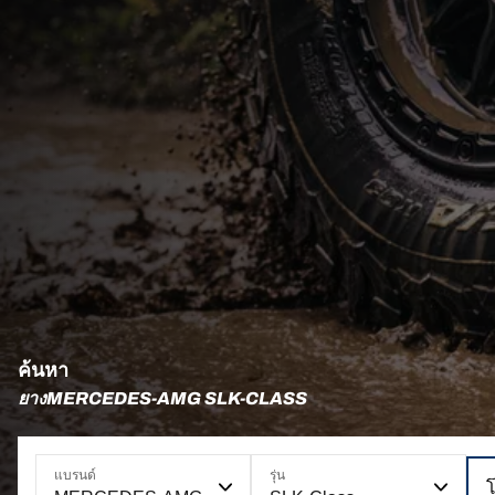
ค้นหา
ยางMERCEDES-AMG SLK-CLASS
แบรนด์
รุ่น