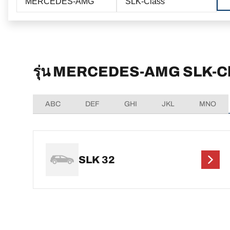
MERCEDES-AMG
SLK-Class
รุ่น MERCEDES-AMG SLK-Cla
ABC
DEF
GHI
JKL
MNO
SLK 32