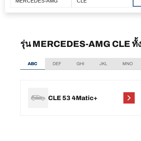
MERCEDES-AMG
CLE
รุ่น MERCEDES-AMG CLE ทั้
ABC
DEF
GHI
JKL
MNO
CLE 53 4Matic+