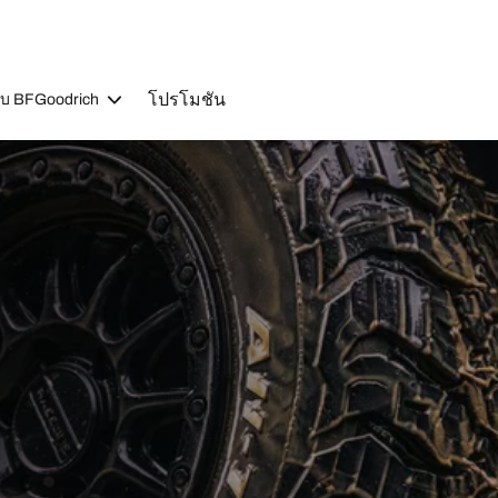
โปรโมชัน
วกับ BFGoodrich