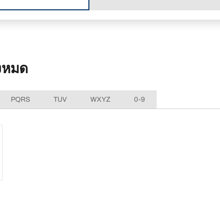
งหมด
PQRS
TUV
WXYZ
0-9