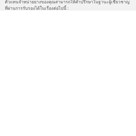
ตัวแทนจำหน่ายยางของคุณสามารถให้คำปรึกษาในฐานะผู้เชี่ยวชาญ
ที่ผ่านการรับรองได้ในเรื่องต่อไปนี้ :
1. แจ้งให้คุณทราบหากค่าการรับน้ำหนักบรรทุกและ/หรือความเร็ว
สูงสุดของยางเปลี่ยนทดแทนนั้นแตกต่างไปจากยางเดิม
2. ตัดสินใจว่าต้องมีการปรับแรงดันยางสำหรับขนาดที่ต่างออกไปหรือ
ไม่
/
MERCEDES-AMG
CLS AMG
การเลือกยางให้เหมาะสม
ดูยางทุกรุ่น