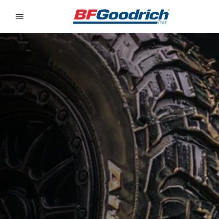
Go to page content
Go to page navigation