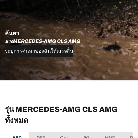
ค้นหา
ยางMERCEDES-AMG CLS AMG
ระบุการค้นหาของฉันให้เสร็จสิ้น
รุ่น MERCEDES-AMG CLS AMG
ทั้งหมด
ABC
DEF
GHI
JKL
MNO
PQ