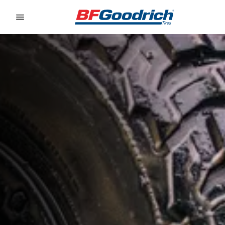
Go to page content
Go to page navigation