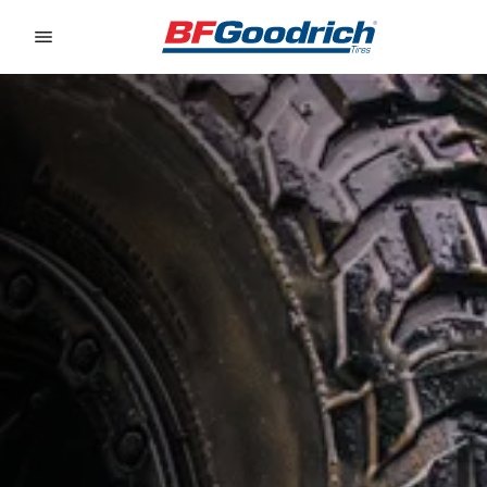
Go to page content
Go to page navigation