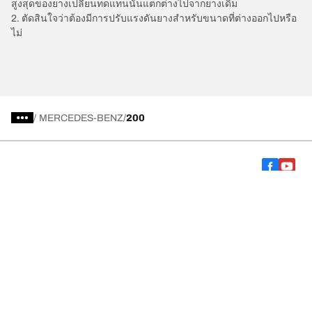
สูงสุดของยางเปลี่ยนทดแทนนั้นแตกต่างไปจากยางเดิม
2. ตัดสินใจว่าต้องมีการปรับแรงดันยางสำหรับขนาดที่ต่างออกไปหรือ
ไม่
/
MERCEDES-BENZ
200
การเลือกยางให้เหมาะสม
ดูยางทุกรุ่น
เกี่ยวกับ BFGoodrich