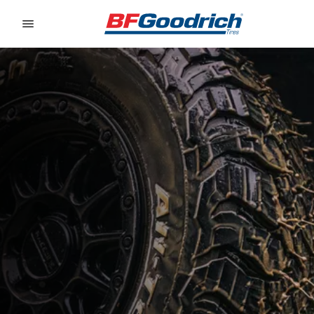
Go to page content
Go to page navigation