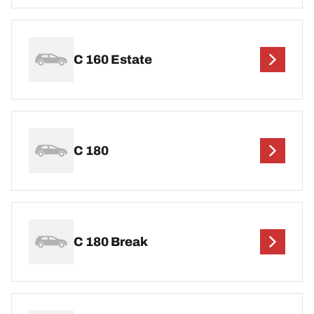
C 160 Estate
C 180
C 180 Break