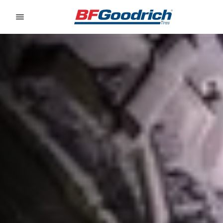
Go to page content
Go to page navigation