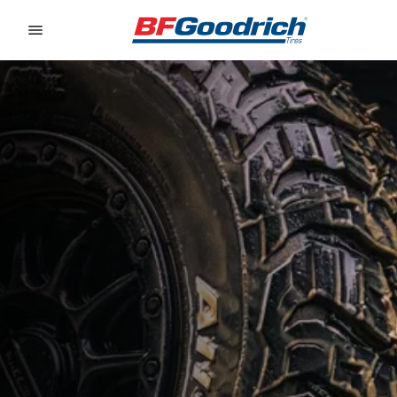
Go to page content
Go to page navigation