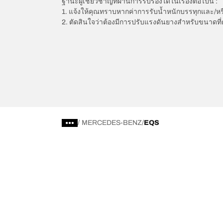
ฐานะผู้เชี่ยวชาญที่ผ่านการรับรองได้ในเรื่องต่อไปนี้ :
1. แจ้งให้คุณทราบหากค่าการรับน้ำหนักบรรทุกและ/ห
2. ตัดสินใจว่าต้องมีการปรับแรงดันยางสำหรับขนาดที่
/
MERCEDES-BENZ
EQS
การเลือกยางให้เหมาะสม
ดูยางทุกรุ่น
เลือกดูยางทั้งหมด
BFGoodrich Al
เลือกดูตามประเภท หรือรุ่นของยาง
BFGoodrich Al
รถยนต์ และรถ SUV สำหรับการใช้งานประจำวัน
BFGoodrich M