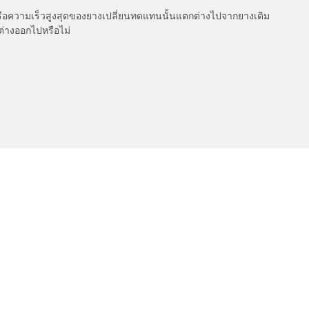
รือความเร็วสูงสุดของยางเปลี่ยนทดแทนนั้นแตกต่างไปจากยางเดิม
ต่างออกไปหรือไม่
เกี่ยวกับ BFGoodrich
l-Terrain T/A KO3
150 ปีแห่งประวัติศาสตร์
ค่าการกำหนดของคุณ
l-Terrain T/A KO2
Dakar 2025
ud-Terrain T/A KM3
เคล็ดลับและคำแนะนำจาก BFGoo