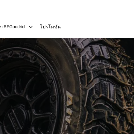
โปรโมชัน
วกับ BFGoodrich