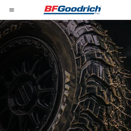
Go to page content
Go to page navigation