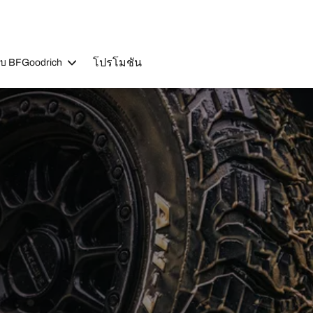
โปรโมชัน
วกับ BFGoodrich