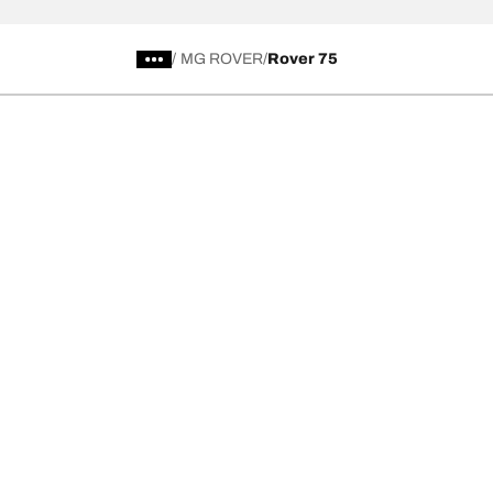
/
MG ROVER
Rover 75
การเลือกยางให้เหมาะสม
ดูยางทุกรุ่น
เลือกดูยางทั้งหมด
BFGoodrich Al
เลือกดูตามประเภท หรือรุ่นของยาง
BFGoodrich Al
รถยนต์ และรถ SUV สำหรับการใช้งานประจำวัน
BFGoodrich M
ยางสปอร์ต
BFGoodrich Tr
4x4 ออลเทอร์เรน​
BFGoodrich A
4x4 เอ็กซ์ตรีม​
BFGoodrich g
เรียกดูตามผู้ผลิต
ค้นหายางทุกขนาด