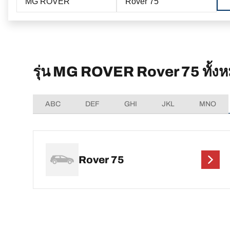
MG ROVER
Rover 75
รุ่น MG ROVER Rover 75 ทั้ง
ABC
DEF
GHI
JKL
MNO
Rover 75