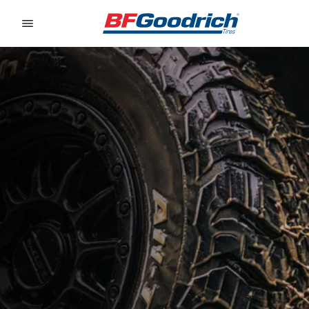
Go to page content
Go to page navigation