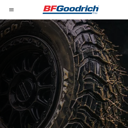
Go to page content
Go to page navigation