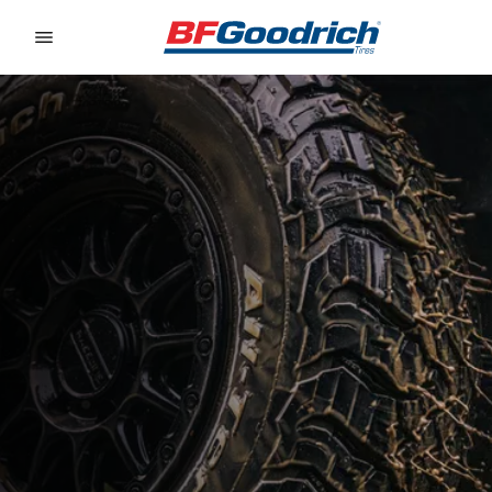
Go to page content
Go to page navigation