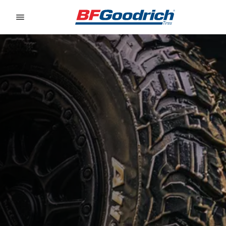
Go to page content
Go to page navigation