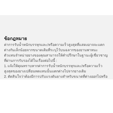
ข้อกฎหมาย
ค่าการรับน้ำหนักบรรทุกและ/หรือความเร็วสูงสุดที่แสดงอาจจะแตก
ต่างกันเล็กน้อยจากขนาดเดิมที่ระบุไว้บนฉลากของยานพาหนะ
ตัวแทนจำหน่ายยางของคุณสามารถให้คำปรึกษาในฐานะผู้เชี่ยวชาญ
ที่ผ่านการรับรองได้ในเรื่องต่อไปนี้ :
1. แจ้งให้คุณทราบหากค่าการรับน้ำหนักบรรทุกและ/หรือความเร็ว
สูงสุดของยางเปลี่ยนทดแทนนั้นแตกต่างไปจากยางเดิม
2. ตัดสินใจว่าต้องมีการปรับแรงดันยางสำหรับขนาดที่ต่างออกไปหรือ
ไม่
/
Space Star
Space Star II
2016