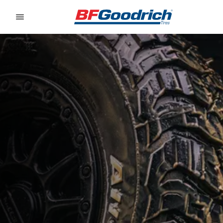
Go to page content
Go to page navigation