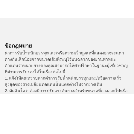
ข้อกฎหมาย
ค่าการรับน้ำหนักบรรทุกและ/หรือความเร็วสูงสุดที่แสดงอาจจะแตก
ต่างกันเล็กน้อยจากขนาดเดิมที่ระบุไว้บนฉลากของยานพาหนะ
ตัวแทนจำหน่ายยางของคุณสามารถให้คำปรึกษาในฐานะผู้เชี่ยวชาญ
ที่ผ่านการรับรองได้ในเรื่องต่อไปนี้ :
1. แจ้งให้คุณทราบหากค่าการรับน้ำหนักบรรทุกและ/หรือความเร็ว
สูงสุดของยางเปลี่ยนทดแทนนั้นแตกต่างไปจากยางเดิม
2. ตัดสินใจว่าต้องมีการปรับแรงดันยางสำหรับขนาดที่ต่างออกไปหรือ
ไม่
/
Space Star
Space Star II
2021