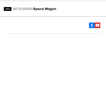
/
MITSUBISHI
Space Wagon
การเลือกยางให้เหมาะสม
ดูยางทุกรุ่น
เกี่ยวกับ BFGoodrich
ช่วยเหลือและสนับสนุน