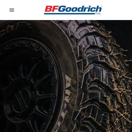
Go to page content
Go to page navigation