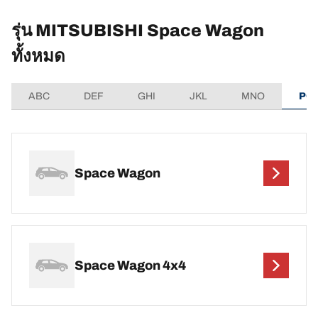
รุ่น MITSUBISHI Space Wagon
ทั้งหมด
ABC
DEF
GHI
JKL
MNO
PQ
Space Wagon
Space Wagon 4x4