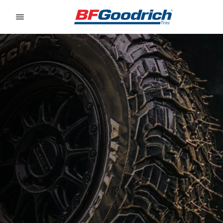
Go to page content
Go to page navigation