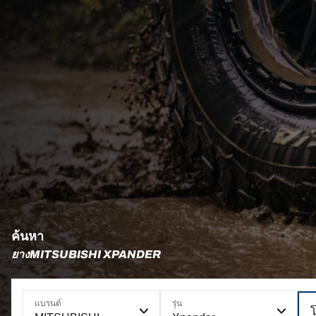
ค้นหา
ยางMITSUBISHI XPANDER
แบรนด์
รุ่น