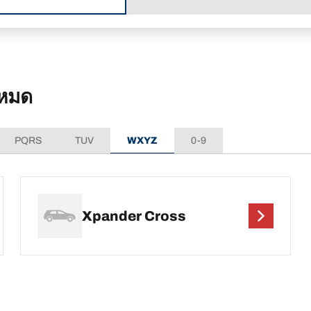
งหมด
PQRS
TUV
WXYZ
0-9
Xpander Cross