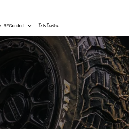
โปรโมชัน
วกับ BFGoodrich