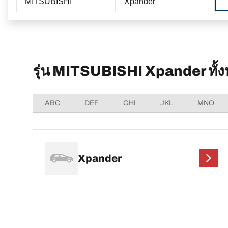
MITSUBISHI
Xpander
รุ่น MITSUBISHI Xpander ทั้
ABC
DEF
GHI
JKL
MNO
Xpander