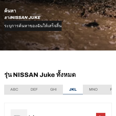
ค้นหา
ยางNISSAN JUKE
ระบุการค้นหาของฉันให้เสร็จสิ้น
รุ่น NISSAN Juke ทั้งหมด
ABC
DEF
GHI
JKL
MNO
PQ