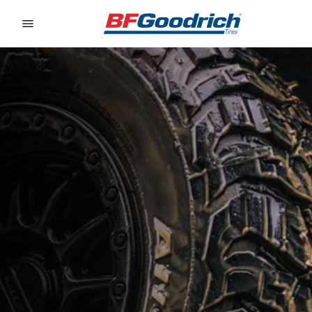
Go to page content
Go to page navigation