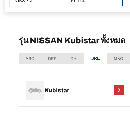
NISSAN
Kubistar
รุ่น NISSAN Kubistar ทั้งหมด
ABC
DEF
GHI
JKL
MNO
Kubistar