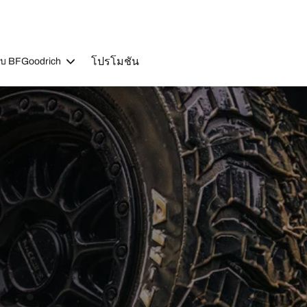
โปรโมชัน
วกับ BFGoodrich