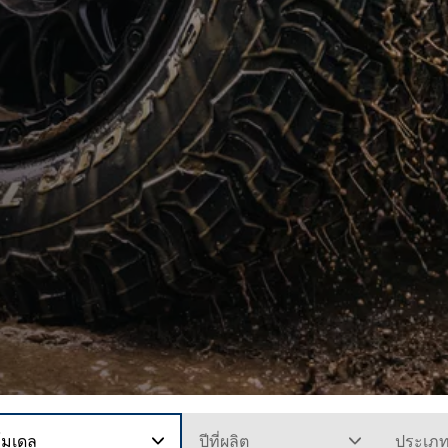
โมเดล
ปีที่ผลิต
ประเภ