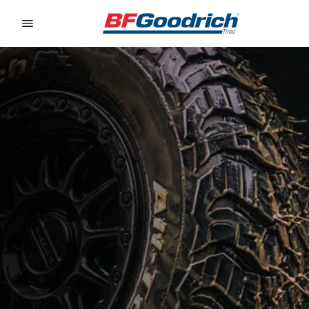
Go to page content
Go to page navigation