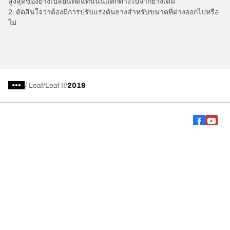
สูงสุดของยางเปลี่ยนทดแทนนั้นแตกต่างไปจากยางเดิม
2. ตัดสินใจว่าต้องมีการปรับแรงดันยางสำหรับขนาดที่ต่างออกไปหรือ
ไม่
/
Leaf
Leaf II
2019
การเลือกยางให้เหมาะสม
ดูยางทุกรุ่น
เกี่ยวกับ BFGoodrich