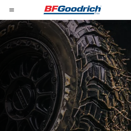
Go to page content
Go to page navigation