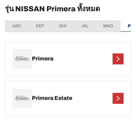
รุ่น NISSAN Primera ทั้งหมด
ABC
DEF
GHI
JKL
MNO
PQ
Primera
Primera Estate